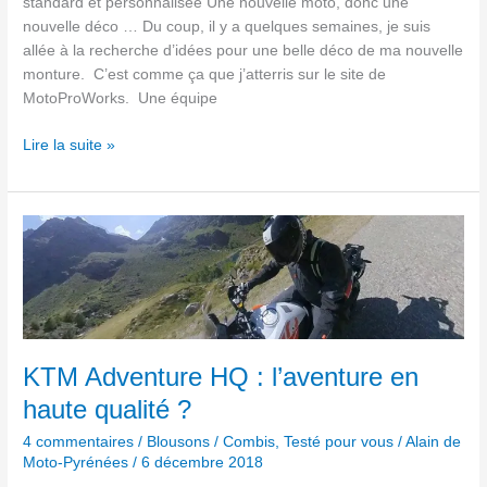
standard et personnalisée Une nouvelle moto, donc une
nouvelle déco … Du coup, il y a quelques semaines, je suis
allée à la recherche d’idées pour une belle déco de ma nouvelle
monture. C’est comme ça que j’atterris sur le site de
MotoProWorks. Une équipe
Lire la suite »
KTM
Adventure
HQ :
l’aventure
en
haute
qualité ?
KTM Adventure HQ : l’aventure en
haute qualité ?
4 commentaires
/
Blousons / Combis
,
Testé pour vous
/
Alain de
Moto-Pyrénées
/
6 décembre 2018