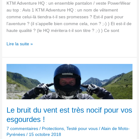
KTM Adventure HQ : un ensemble pantalon / veste PowerWear
au top : Avis 1 KTM Adventure HQ : un nom de vêtement
comme celui-là tiendra-t-il ses promesses ? Est-il paré pour
l’aventure ? (il s’appelle bien comme cela, non ? ;-) ) Et est-il de
haute qualité ? (le HQ méritera-t-il son titre ? ;-) ) Ce sont
Lire la suite »
Le
bruit
du
vent
est
très
nocif pour
Le bruit du vent est très nocif pour vos
vos
esgourdes !
esgourdes
!
7 commentaires
/
Protections
,
Testé pour vous
/
Alain de Moto-
Pyrénées
/
15 octobre 2018