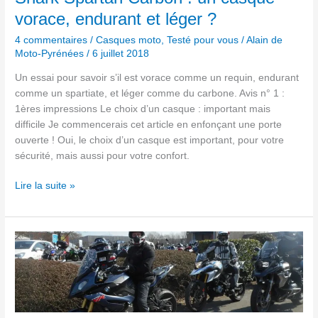
endurant
vorace, endurant et léger ?
et
léger ?
4 commentaires
/
Casques moto
,
Testé pour vous
/
Alain de
Moto-Pyrénées
/
6 juillet 2018
Un essai pour savoir s’il est vorace comme un requin, endurant
comme un spartiate, et léger comme du carbone. Avis n° 1 :
1ères impressions Le choix d’un casque : important mais
difficile Je commencerais cet article en enfonçant une porte
ouverte ! Oui, le choix d’un casque est important, pour votre
sécurité, mais aussi pour votre confort.
Lire la suite »
La
BMW
G
310
GS:
mini