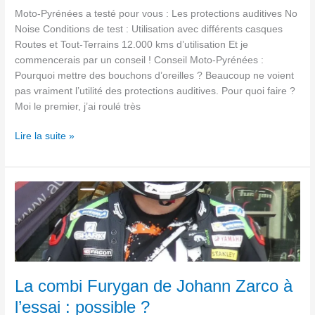
Moto-Pyrénées a testé pour vous : Les protections auditives No
Noise Conditions de test : Utilisation avec différents casques
Routes et Tout-Terrains 12.000 kms d’utilisation Et je
commencerais par un conseil ! Conseil Moto-Pyrénées :
Pourquoi mettre des bouchons d’oreilles ? Beaucoup ne voient
pas vraiment l’utilité des protections auditives. Pour quoi faire ?
Moi le premier, j’ai roulé très
Lire la suite »
La
combi
Furygan
de
Johann
Zarco
à
La combi Furygan de Johann Zarco à
l’essai
l’essai : possible ?
: