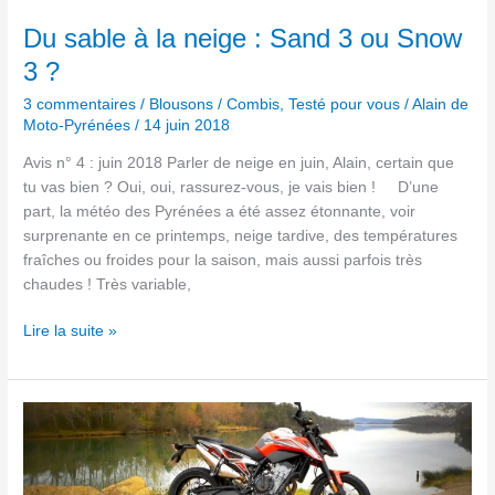
:
Sand
Du sable à la neige : Sand 3 ou Snow
3
3 ?
ou
Snow
3 commentaires
/
Blousons / Combis
,
Testé pour vous
/
Alain de
Moto-Pyrénées
/
14 juin 2018
3
?
Avis n° 4 : juin 2018 Parler de neige en juin, Alain, certain que
tu vas bien ? Oui, oui, rassurez-vous, je vais bien ! D’une
part, la météo des Pyrénées a été assez étonnante, voir
surprenante en ce printemps, neige tardive, des températures
fraîches ou froides pour la saison, mais aussi parfois très
chaudes ! Très variable,
Lire la suite »
KTM
Duke
790
: