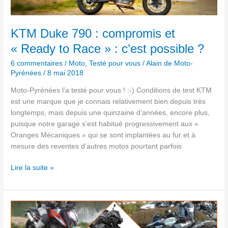
compromis
et
« Ready
KTM Duke 790 : compromis et
to
« Ready to Race » : c’est possible ?
Race »
:
6 commentaires
/
Moto
,
Testé pour vous
/
Alain de Moto-
Pyrénées
/
8 mai 2018
c’est
possible
Moto-Pyrénées l’a testé pour vous ! :-) Conditions de test KTM
?
est une marque que je connais relativement bien depuis très
longtemps, mais depuis une quinzaine d’années, encore plus,
puisque notre garage s’est habitué progressivement aux «
Oranges Mécaniques » qui se sont implantées au fur et à
mesure des reventes d’autres motos pourtant parfois
Lire la suite »
Moto-
Pyrénées
continue