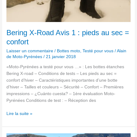
Road
Avis
1
:
pieds
Bering X-Road Avis 1 : pieds au sec =
au
confort
sec
=
Laisser un commentaire
/
Bottes moto
,
Testé pour vous
/
Alain
confort
de Moto-Pyrénées
/
21 janvier 2018
«Moto-Pyrénées a testé pour vous …» : Les bottes étanches
Bering X-road – Conditions de tests – Les pieds au sec =
confort d’hiver – Caractéristiques importantes d’une botte
d’hiver – Tailles et couleurs – Sécurité – Confort – Premières
impressions – ¿Cuánto cuesta? – 1ère évaluation Moto-
Pyrénées Conditions de test : – Réception des
Lire la suite »
La