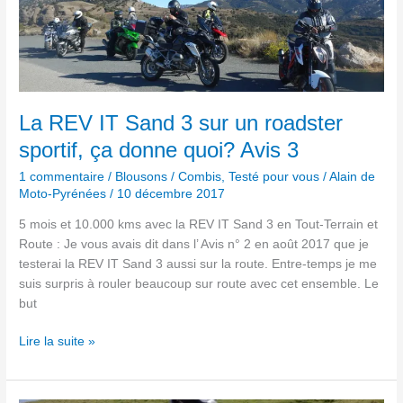
REV
IT
Sand
3
sur
un
La REV IT Sand 3 sur un roadster
roadster
sportif, ça donne quoi? Avis 3
sportif,
ça
1 commentaire
/
Blousons / Combis
,
Testé pour vous
/
Alain de
Moto-Pyrénées
/
10 décembre 2017
donne
quoi?
5 mois et 10.000 kms avec la REV IT Sand 3 en Tout-Terrain et
Avis
Route : Je vous avais dit dans l’ Avis n° 2 en août 2017 que je
3
testerai la REV IT Sand 3 aussi sur la route. Entre-temps je me
suis surpris à rouler beaucoup sur route avec cet ensemble. Le
but
Lire la suite »