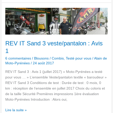
REV
IT
Sand
3
veste/pantalon
:
REV IT Sand 3 veste/pantalon : Avis
Avis
1
1
6 commentaires
/
Blousons / Combis
,
Testé pour vous
/
Alain de
Moto-Pyrénées
/
24 août 2017
REV IT Sand 3 : Avis 1 (juillet 2017) « Moto-Pyrénées a testé
pour vous … » L’ensemble Veste/pantalon textile « baroudeur »
REV IT Sand 3 Conditions de test : Durée de test : 0 mois, 0
km : réception de l’ensemble en juillet 2017 Choix du coloris et
de la taille Sécurité Premières impressions 1ère évaluation
Moto-Pyrénées Introduction : Alors oui,
Lire la suite »