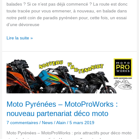
balades ? Si ce n’est pas déjà commencé ? La route est donc
toute tracée pour vous emmener, à nouveau, en balade dans
notre petit coin de paradis pyrénéen pour, cette fois, un essai
d’une dévoreuse
Lire la suite »
Moto
Pyrénées
–
MotoProWorks
:
nouveau
partenariat
Moto Pyrénées – MotoProWorks :
déco
nouveau partenariat déco moto
moto
7 commentaires
/
News
/
Alain
/
5 mars 2019
Moto Pyrénées – MotoProWorks : prix attractifs pour déco moto