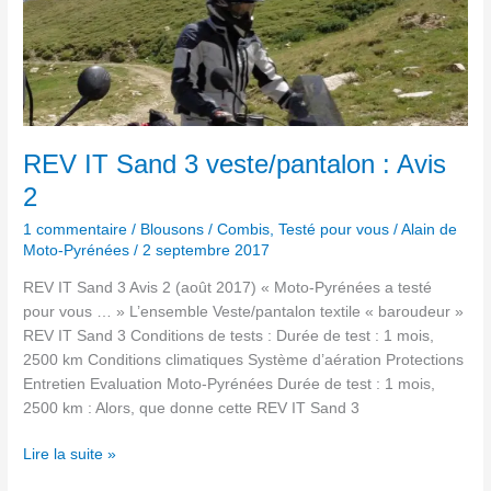
REV
IT
Sand
3
veste/pantalon
:
Avis
REV IT Sand 3 veste/pantalon : Avis
2
2
1 commentaire
/
Blousons / Combis
,
Testé pour vous
/
Alain de
Moto-Pyrénées
/
2 septembre 2017
REV IT Sand 3 Avis 2 (août 2017) « Moto-Pyrénées a testé
pour vous … » L’ensemble Veste/pantalon textile « baroudeur »
REV IT Sand 3 Conditions de tests : Durée de test : 1 mois,
2500 km Conditions climatiques Système d’aération Protections
Entretien Evaluation Moto-Pyrénées Durée de test : 1 mois,
2500 km : Alors, que donne cette REV IT Sand 3
Lire la suite »