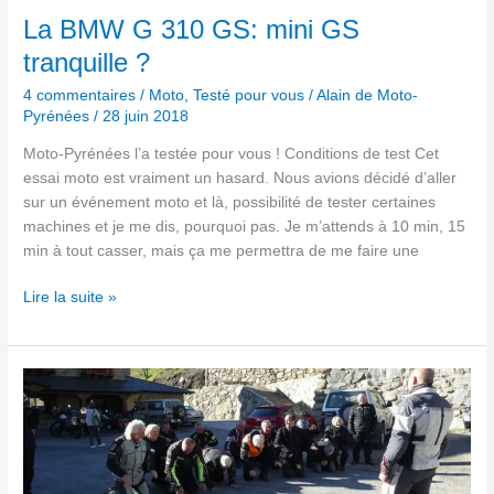
GS
La BMW G 310 GS: mini GS
tranquille ?
tranquille ?
4 commentaires
/
Moto
,
Testé pour vous
/
Alain de Moto-
Pyrénées
/
28 juin 2018
Moto-Pyrénées l’a testée pour vous ! Conditions de test Cet
essai moto est vraiment un hasard. Nous avions décidé d’aller
sur un événement moto et là, possibilité de tester certaines
machines et je me dis, pourquoi pas. Je m’attends à 10 min, 15
min à tout casser, mais ça me permettra de me faire une
Lire la suite »
Du
sable
à
la
neige