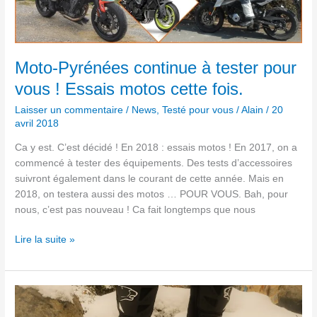
à
tester
pour
vous
Moto-Pyrénées continue à tester pour
!
vous ! Essais motos cette fois.
Essais
motos
Laisser un commentaire
/
News
,
Testé pour vous
/
Alain
/
20
avril 2018
cette
fois.
Ca y est. C’est décidé ! En 2018 : essais motos ! En 2017, on a
commencé à tester des équipements. Des tests d’accessoires
suivront également dans le courant de cette année. Mais en
2018, on testera aussi des motos … POUR VOUS. Bah, pour
nous, c’est pas nouveau ! Ca fait longtemps que nous
Lire la suite »
Bering
X-