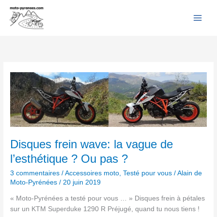
Facebook
YouTube
Instagram
Flickr
Aller
au
contenu
Disques
frein
wave:
la
vague
de
l’esthétique
Disques frein wave: la vague de
?
l’esthétique ? Ou pas ?
Ou
pas
3 commentaires
/
Accessoires moto
,
Testé pour vous
/
Alain de
Moto-Pyrénées
/
20 juin 2019
?
« Moto-Pyrénées a testé pour vous … » Disques frein à pétales
sur un KTM Superduke 1290 R Préjugé, quand tu nous tiens !