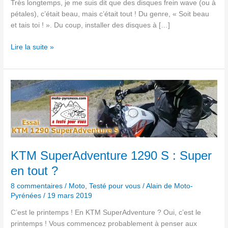
Très longtemps, je me suis dit que des disques frein wave (ou à
pétales), c’était beau, mais c’était tout ! Du genre, « Soit beau
et tais toi ! ». Du coup, installer des disques à […]
Lire la suite »
KTM
SuperAdventure
1290
S :
Super
en
tout ?
KTM SuperAdventure 1290 S : Super
en tout ?
8 commentaires
/
Moto
,
Testé pour vous
/
Alain de Moto-
Pyrénées
/
19 mars 2019
C’est le printemps ! En KTM SuperAdventure ? Oui, c’est le
printemps ! Vous commencez probablement à penser aux