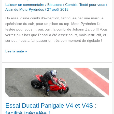
possible ?
Laisser un commentaire
/
Blousons / Combis
,
Testé pour vous
/
Alain de Moto-Pyrénées
/
27 août 2018
Un essai d’une combi d’exception, fabriquée par une marque
spécialiste du cuir, pour un pilote au top. Moto-Pyrénées l’a
testée pour vous … oui, oui , la combi de Johann Zarco !!! Vous
verrez plus bas que l’essai a été assez court, mais instructif, et
surtout, nous a fait passer un très bon moment de rigolade !
Lire la suite »
Essai
Ducati
Panigale
V4
et
V4S :
facilité
Essai Ducati Panigale V4 et V4S :
inégalée !
facilité inégalée !