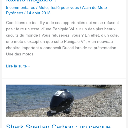
5 commentaires
/
Moto
,
Testé pour vous
/
Alain de Moto-
Pyrénées
/
14 août 2018
Conditions de test Il y a de ces opportunités qui ne se refusent
pas : faire un essai d’une Panigale V4 sur un des plus beaux
circuits du monde ! Vous refuseriez, vous ? En effet, d’un côté,
une moto d’exception que cette Panigale V4, « un nouveau
chapitre important » annonçait Ducati lors de sa présentation.
Une des motos
Lire la suite »
Shark
Spartan
Carbon
:
un
casque
vorace,
Shark Spartan Carbon : un casque