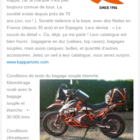
Kappa, car la marque n’est pas
toujours connue de tous. La
société existe depuis près de 70
ans (oui, oui ! ). Société italienne à la base, avec des filiales en
France (depuis 30 ans) et en Espagne. Leur devise : « Le
soucis du détail ». Ca, déjà, ça me parle ! Leur catalogue est
bien fourni : bagagerie en dur (valises, top cases), bagages
souples, mais aussi casques, bulles, et quantité d’autres
accessoires. Jetez un oeil à leur catalogue, vous serez surpris :
www.kappamoto.com
Conditions de tests du bagage souple étanche
Kilométrage
roulé avec le
bagage
souple et
étanche : +-
30.000 kms
Conditions
climatiques :