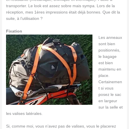
transporter. Le look est assez sobre mais sympa. Lors de la
réception, mes 1ères impressions était déjà bonnes. Que dit la
suite, à l’utilisation ?
Fixation
Les anneaux
sont bien
positionnés,
le bagage
est bien
maintenu en
place.
Certainemen
t si vous
posez le sac
en largeur
sur la selle et
les valises latérales.
Si, comme moi, vous n’avez pas de valises, vous le placerez