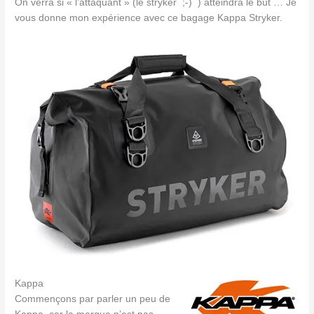
On verra si « l’attaquant » (le stryker ;-) ) atteindra le but … Je
vous donne mon expérience avec ce bagage Kappa Stryker.
Kappa
Commençons par parler un peu de