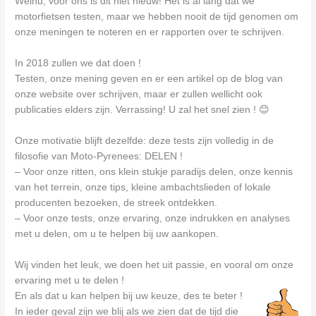
Welnu, voor ons is dit niet nieuw! Het is al lang dat we
motorfietsen testen, maar we hebben nooit de tijd genomen om
onze meningen te noteren en er rapporten over te schrijven.
In 2018 zullen we dat doen !
Testen, onze mening geven en er een artikel op de blog van
onze website over schrijven, maar er zullen wellicht ook
publicaties elders zijn. Verrassing! U zal het snel zien ! 😊
Onze motivatie blijft dezelfde: deze tests zijn volledig in de
filosofie van Moto-Pyrenees: DELEN !
– Voor onze ritten, ons klein stukje paradijs delen, onze kennis
van het terrein, onze tips, kleine ambachtslieden of lokale
producenten bezoeken, de streek ontdekken.
– Voor onze tests, onze ervaring, onze indrukken en analyses
met u delen, om u te helpen bij uw aankopen.
Wij vinden het leuk, we doen het uit passie, en vooral om onze
ervaring met u te delen !
En als dat u kan helpen bij uw keuze, des te beter !
In ieder geval zijn we blij als we zien dat de tijd die