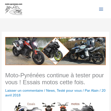
Facebook
YouTube
Instagram
Flickr
Aller
au
contenu
Moto-Pyrénées continue à tester pour
vous ! Essais motos cette fois.
Laisser un commentaire
/
News
,
Testé pour vous
/ Par
Alain
/
20
avril 2018