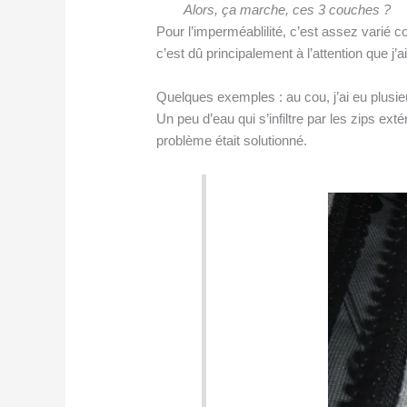
Alors, ça marche, ces 3 couches ?
Pour l’imperméablilité, c’est assez varié c
c’est dû principalement à l’attention que j’a
Quelques exemples : au cou, j’ai eu plusieur
Un peu d’eau qui s’infiltre par les zips exté
problème était solutionné.