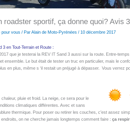
roadster sportif, ça donne quoi? Avis 
é pour vous
/ Par
Alain de Moto-Pyrénées
/
10 décembre 2017
3 en Tout-Terrain et Route :
017 que je testerai la REV IT Sand 3 aussi sur la route. Entre-temps
t ensemble. Le but était de tester un truc en particulier, mais le confo
plus en plus, même s ‘il restait un préjugé à dépasser. Vous verrez p
 chaleur, pluie et froid. La neige, ce sera pour le
onditions climatiques différentes. Avec et sans
re thermique. Pour poser ou retirer les couches, c’est assez simpl
s endroits, on ne cherche jamais longtemps comment faire :
ça respir