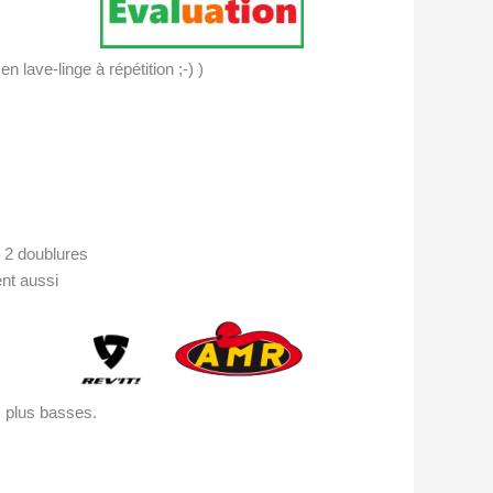
 lave-linge à répétition ;-) )
s 2 doublures
ent aussi
s plus basses.