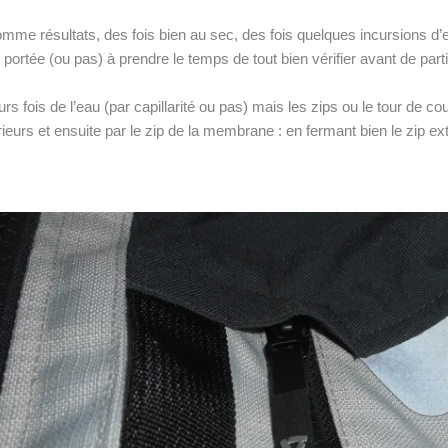
omme résultats, des fois bien au sec, des fois quelques incursions d’e
i portée (ou pas) à prendre le temps de tout bien vérifier avant de parti
s fois de l’eau (par capillarité ou pas) mais les zips ou le tour de co
rieurs et ensuite par le zip de la membrane : en fermant bien le zip exté