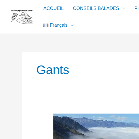
Aller
ACCUEIL
CONSEILS BALADES
P
au
contenu
Français
Gants
Gants
été
Furygan