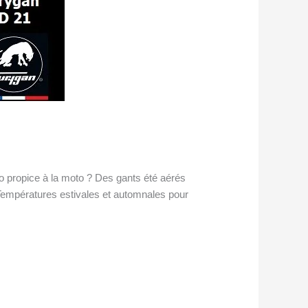
o propice à la moto ? Des gants été aérés
: Températures estivales et automnales pour