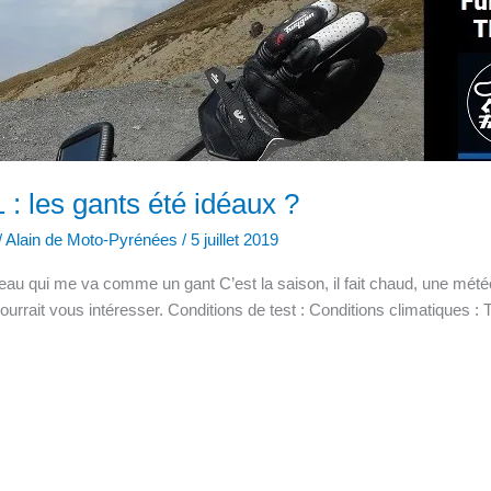
: les gants été idéaux ?
/
Alain de Moto-Pyrénées
/
5 juillet 2019
u qui me va comme un gant C’est la saison, il fait chaud, une mété
pourrait vous intéresser. Conditions de test : Conditions climatiques 