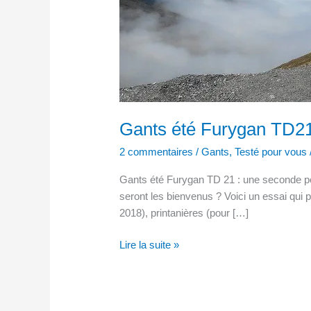
TD21 :
les
gants
été
idéaux ?
Gants été Furygan TD21 
2 commentaires
/
Gants
,
Testé pour vous
Gants été Furygan TD 21 : une seconde pea
seront les bienvenus ? Voici un essai qui 
2018), printanières (pour […]
Lire la suite »