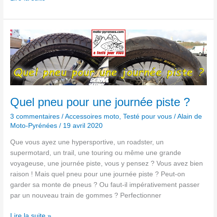
Quel
pneu
pour
une
journée
piste
?
Quel pneu pour une journée piste ?
3 commentaires
/
Accessoires moto
,
Testé pour vous
/
Alain de
Moto-Pyrénées
/
19 avril 2020
Que vous ayez une hypersportive, un roadster, un
supermotard, un trail, une touring ou même une grande
voyageuse, une journée piste, vous y pensez ? Vous avez bien
raison ! Mais quel pneu pour une journée piste ? Peut-on
garder sa monte de pneus ? Ou faut-il impérativement passer
par un nouveau train de gommes ? Perfectionner
Lire la suite »