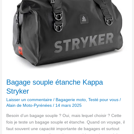
Kappa
Stryker
Bagage souple étanche Kappa
Stryker
Laisser un commentaire
/
Bagagerie moto
,
Testé pour vous
/
Alain de Moto-Pyrénées
/
14 mars 2025
Besoin d’un bagage souple ? Oui, mais lequel choisir ? Cette
fois je teste un bagage souple et étanche. Quand on voyage, il
faut souvent une capacité importante de bagages et surtout