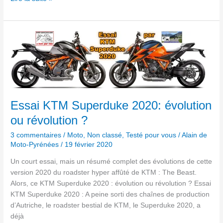
Essai
KTM Superduke
2020:
évolution
ou
révolution
?
Essai KTM Superduke 2020: évolution
ou révolution ?
3 commentaires
/
Moto
,
Non classé
,
Testé pour vous
/
Alain de
Moto-Pyrénées
/
19 février 2020
Un court essai, mais un résumé complet des évolutions de cette
version 2020 du roadster hyper affûté de KTM : The Beast.
Alors, ce KTM Superduke 2020 : évolution ou révolution ? Essai
KTM Superduke 2020 : A peine sorti des chaînes de production
d’Autriche, le roadster bestial de KTM, le Superduke 2020, a
déjà