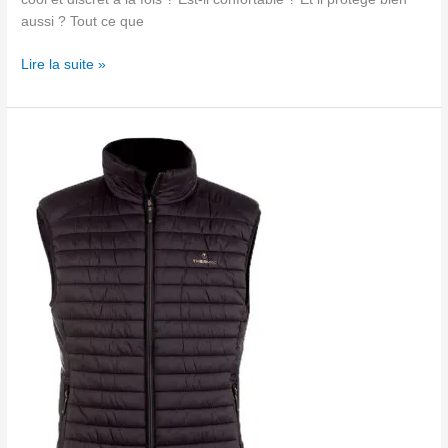
aussi ? Tout ce que
Lire la suite »
Veste
chauffante
THERM-
IC