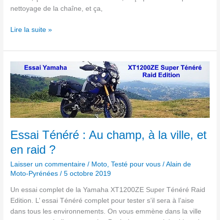
nettoyage de la chaîne, et ça,
Lire la suite »
Essai
Ténéré :
Au
champ,
à
la
ville,
Essai Ténéré : Au champ, à la ville, et
et
en raid ?
en
raid
Laisser un commentaire
/
Moto
,
Testé pour vous
/
Alain de
Moto-Pyrénées
/
5 octobre 2019
?
Un essai complet de la Yamaha XT1200ZE Super Ténéré Raid
Edition. L’ essai Ténéré complet pour tester s’il sera à l’aise
dans tous les environnements. On vous emmène dans la ville