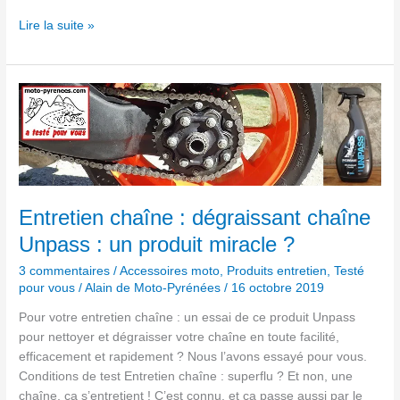
Lire la suite »
Entretien
chaîne
:
dégraissant
chaîne
Unpass :
un
Entretien chaîne : dégraissant chaîne
produit
Unpass : un produit miracle ?
miracle
?
3 commentaires
/
Accessoires moto
,
Produits entretien
,
Testé
pour vous
/
Alain de Moto-Pyrénées
/
16 octobre 2019
Pour votre entretien chaîne : un essai de ce produit Unpass
pour nettoyer et dégraisser votre chaîne en toute facilité,
efficacement et rapidement ? Nous l’avons essayé pour vous.
Conditions de test Entretien chaîne : superflu ? Et non, une
chaîne, ça s’entretient ! C’est connu, et ça passe aussi par le