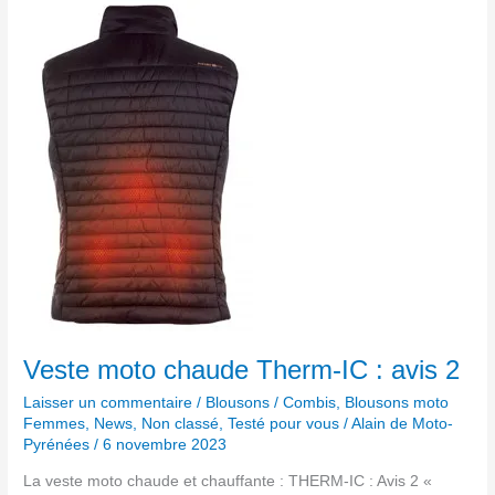
Veste
moto
chaude
Therm-
IC
:
avis
2
Veste moto chaude Therm-IC : avis 2
Laisser un commentaire
/
Blousons / Combis
,
Blousons moto
Femmes
,
News
,
Non classé
,
Testé pour vous
/
Alain de Moto-
Pyrénées
/
6 novembre 2023
La veste moto chaude et chauffante : THERM-IC : Avis 2 «