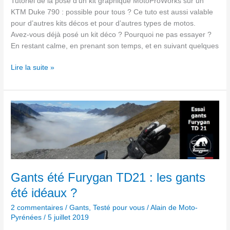
Tutoriel de la pose d’un kit graphique MotoProWorks sur un
KTM Duke 790 : possible pour tous ? Ce tuto est aussi valable
pour d’autres kits décos et pour d’autres types de motos.
Avez-vous déjà posé un kit déco ? Pourquoi ne pas essayer ?
En restant calme, en prenant son temps, et en suivant quelques
Lire la suite »
Gants
été
Furygan
TD21 :
les
gants
été
Gants été Furygan TD21 : les gants
idéaux ?
été idéaux ?
2 commentaires
/
Gants
,
Testé pour vous
/
Alain de Moto-
Pyrénées
/
5 juillet 2019