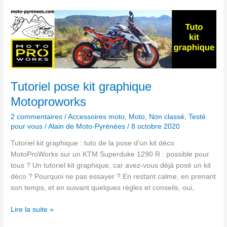
Tutoriel
pose
kit
graphique
Motoproworks
Tutoriel pose kit graphique
Motoproworks
2 commentaires
/
Accessoires moto
,
Moto
,
Non classé
,
Testé
pour vous
/
Alain de Moto-Pyrénées
/
8 octobre 2020
Tutoriel kit graphique : tuto de la pose d’un kit déco
MotoProWorks sur un KTM Superduke 1290 R : possible pour
tous ? Un tutoriel kit graphique, car avez-vous déjà posé un kit
déco ? Pourquoi ne pas essayer ? En restant calme, en prenant
son temps, et en suivant quelques règles et conseils, oui,
Lire la suite »