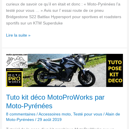
curieux de savoir ce qu’il en était et donc : « Moto-Pyrénées l’a
testé pour vous … » Avis sur l’ essai route de ce pneu
Bridgestone S22 Battlax Hypersport pour sportives et roadsters
sportifs sur un KTM Superduke
Lire la suite »
Tuto
kit
déco
MotoProWorks
par
Moto-
Pyrénées
Tuto kit déco MotoProWorks par
Moto-Pyrénées
8 commentaires
/
Accessoires moto
,
Testé pour vous
/
Alain de
Moto-Pyrénées
/
29 août 2019