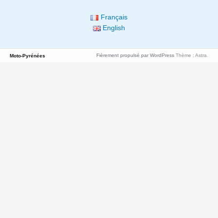
Français
English
Fièrement propulsé par WordPress
Thème : Astra.
Moto-Pyrénées
Chargement
d’une
nouvelle
page