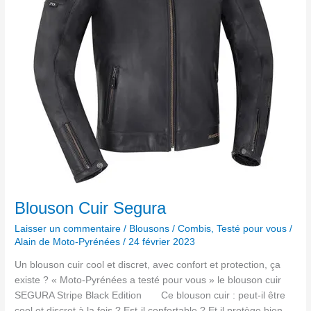
Blouson Cuir Segura
Laisser un commentaire
/
Blousons / Combis
,
Testé pour vous
/
Alain de Moto-Pyrénées
/
24 février 2023
Un blouson cuir cool et discret, avec confort et protection, ça
existe ? « Moto-Pyrénées a testé pour vous » le blouson cuir
SEGURA Stripe Black Edition Ce blouson cuir : peut-il être
cool et discret à la fois ? Est-il confortable ? Et il protège bien