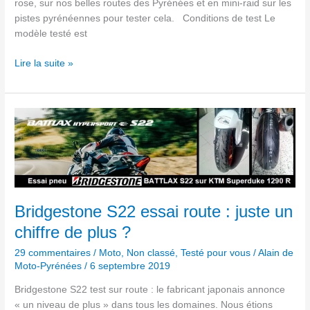
rose, sur nos belles routes des Pyrénées et en mini-raid sur les
pistes pyrénéennes pour tester cela. Conditions de test Le
modèle testé est
Lire la suite »
Bridgestone
S22 essai
route
:
juste
un
chiffre
Bridgestone S22 essai route : juste un
de
chiffre de plus ?
plus ?
29 commentaires
/
Moto
,
Non classé
,
Testé pour vous
/
Alain de
Moto-Pyrénées
/
6 septembre 2019
Bridgestone S22 test sur route : le fabricant japonais annonce
« un niveau de plus » dans tous les domaines. Nous étions