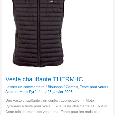
Veste chauffante THERM-IC
Laisser un commentaire
/
Blousons / Combis
,
Testé pour vous
/
Alain de Moto-Pyrénées
/
25 janvier 2023
Une veste chauffante : un confort appréciable ! « Moto-
Pyrénées a testé pour vous … » la veste chauffante THERM-IC
Cette fois, je teste une veste chauffante pour les mois plus