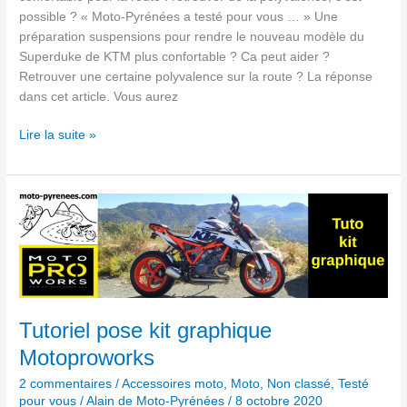
possible ? « Moto-Pyrénées a testé pour vous … » Une
préparation suspensions pour rendre le nouveau modèle du
Superduke de KTM plus confortable ? Ca peut aider ?
Retrouver une certaine polyvalence sur la route ? La réponse
dans cet article. Vous aurez
Lire la suite »
Tutoriel
pose
kit
graphique
Motoproworks
Tutoriel pose kit graphique
Motoproworks
2 commentaires
/
Accessoires moto
,
Moto
,
Non classé
,
Testé
pour vous
/
Alain de Moto-Pyrénées
/
8 octobre 2020