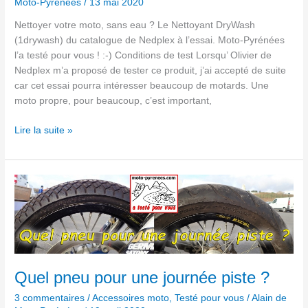
Moto-Pyrénées
/
13 mai 2020
Nettoyer votre moto, sans eau ? Le Nettoyant DryWash
(1drywash) du catalogue de Nedplex à l’essai. Moto-Pyrénées
l’a testé pour vous ! :-) Conditions de test Lorsqu’ Olivier de
Nedplex m’a proposé de tester ce produit, j’ai accepté de suite
car cet essai pourra intéresser beaucoup de motards. Une
moto propre, pour beaucoup, c’est important,
Lire la suite »
Quel
pneu
pour
une
journée
piste
?
Quel pneu pour une journée piste ?
3 commentaires
/
Accessoires moto
,
Testé pour vous
/
Alain de