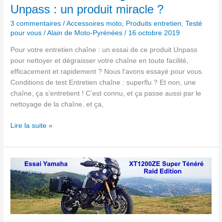
produit
Unpass : un produit miracle ?
miracle
?
3 commentaires
/
Accessoires moto
,
Produits entretien
,
Testé
pour vous
/
Alain de Moto-Pyrénées
/
16 octobre 2019
Pour votre entretien chaîne : un essai de ce produit Unpass
pour nettoyer et dégraisser votre chaîne en toute facilité,
efficacement et rapidement ? Nous l’avons essayé pour vous.
Conditions de test Entretien chaîne : superflu ? Et non, une
chaîne, ça s’entretient ! C’est connu, et ça passe aussi par le
nettoyage de la chaîne, et ça,
Lire la suite »
Essai
Ténéré :
Au
champ,
à
la