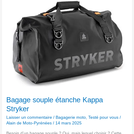
souple
étanche
Kappa
Stryker
Bagage souple étanche Kappa
Stryker
Laisser un commentaire
/
Bagagerie moto
,
Testé pour vous
/
Alain de Moto-Pyrénées
/
14 mars 2025
Besoin d’un bagage souple ? Oui, mais lequel choisir ? Cette