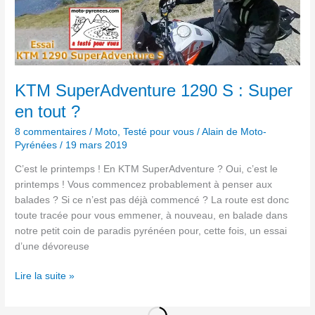
SuperAdventure
1290
S :
Super
en
tout ?
KTM SuperAdventure 1290 S : Super
en tout ?
8 commentaires
/
Moto
,
Testé pour vous
/
Alain de Moto-
Pyrénées
/
19 mars 2019
C’est le printemps ! En KTM SuperAdventure ? Oui, c’est le
printemps ! Vous commencez probablement à penser aux
balades ? Si ce n’est pas déjà commencé ? La route est donc
toute tracée pour vous emmener, à nouveau, en balade dans
notre petit coin de paradis pyrénéen pour, cette fois, un essai
d’une dévoreuse
Lire la suite »