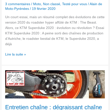
3 commentaires
/
Moto
,
Non classé
,
Testé pour vous
/
Alain de
Moto-Pyrénées
/
19 février 2020
Un court essai, mais un résumé complet des évolutions de cette
version 2020 du roadster hyper affûté de KTM : The Beast.
Alors, ce KTM Superduke 2020 : évolution ou révolution ? Essai
KTM Superduke 2020 : A peine sorti des chaînes de production
d’Autriche, le roadster bestial de KTM, le Superduke 2020, a
déjà
Lire la suite »
Entretien
chaîne
:
dégraissant
chaîne
Unpass :
un
Entretien chaîne : dégraissant chaîne