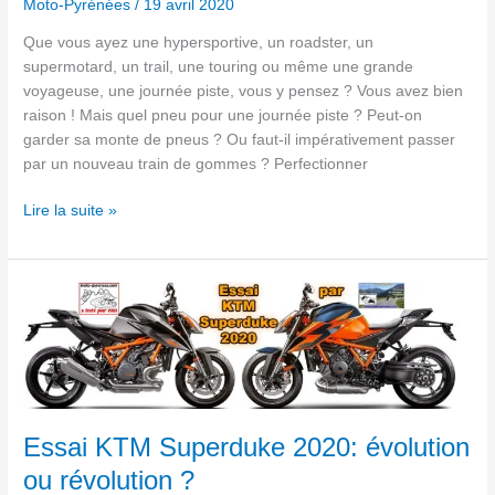
Moto-Pyrénées
/
19 avril 2020
Que vous ayez une hypersportive, un roadster, un
supermotard, un trail, une touring ou même une grande
voyageuse, une journée piste, vous y pensez ? Vous avez bien
raison ! Mais quel pneu pour une journée piste ? Peut-on
garder sa monte de pneus ? Ou faut-il impérativement passer
par un nouveau train de gommes ? Perfectionner
Lire la suite »
Essai
KTM Superduke
2020:
évolution
ou
révolution
?
Essai KTM Superduke 2020: évolution
ou révolution ?