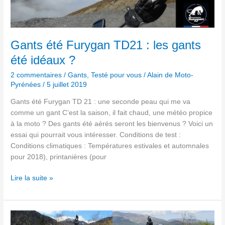
TD21 :
les
gants
été
Gants été Furygan TD21 : les gants
idéaux ?
été idéaux ?
2 commentaires
/
Gants
,
Testé pour vous
/
Alain de Moto-
Pyrénées
/
5 juillet 2019
Gants été Furygan TD 21 : une seconde peau qui me va
comme un gant C’est la saison, il fait chaud, une météo propice
à la moto ? Des gants été aérés seront les bienvenus ? Voici un
essai qui pourrait vous intéresser. Conditions de test :
Conditions climatiques : Températures estivales et automnales
pour 2018), printanières (pour
Lire la suite »
Disques