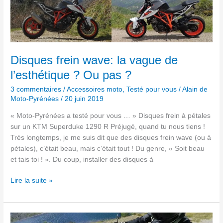
frein
wave:
la
vague
de
l’esthétique
Disques frein wave: la vague de
?
l’esthétique ? Ou pas ?
Ou
pas
3 commentaires
/
Accessoires moto
,
Testé pour vous
/
Alain de
Moto-Pyrénées
/
20 juin 2019
?
« Moto-Pyrénées a testé pour vous … » Disques frein à pétales
sur un KTM Superduke 1290 R Préjugé, quand tu nous tiens !
Très longtemps, je me suis dit que des disques frein wave (ou à
pétales), c’était beau, mais c’était tout ! Du genre, « Soit beau
et tais toi ! ». Du coup, installer des disques à
Lire la suite »
KTM