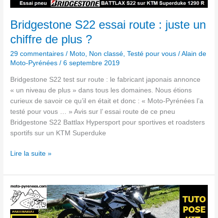
un
chiffre
Bridgestone S22 essai route : juste un
de
chiffre de plus ?
plus ?
29 commentaires
/
Moto
,
Non classé
,
Testé pour vous
/
Alain de
Moto-Pyrénées
/
6 septembre 2019
Bridgestone S22 test sur route : le fabricant japonais annonce
« un niveau de plus » dans tous les domaines. Nous étions
curieux de savoir ce qu’il en était et donc : « Moto-Pyrénées l’a
testé pour vous … » Avis sur l’ essai route de ce pneu
Bridgestone S22 Battlax Hypersport pour sportives et roadsters
sportifs sur un KTM Superduke
Lire la suite »
Tuto
kit
déco