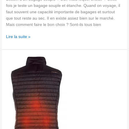
fois je teste un bagage souple et étanche. Quand on voyage, il
faut souvent une capacité importante de bagages et surtout
que tout reste au sec. Il en existe assez bien sur le marché.
Mais comment faire le bon choix ? Sont-ils tous bien
Lire la suite »
Veste
moto
chaude
Therm-
IC
:
avis
2