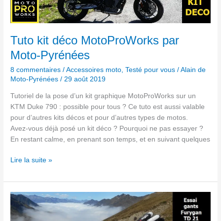
MotoProWorks
par
Moto-
Pyrénées
Tuto kit déco MotoProWorks par
Moto-Pyrénées
8 commentaires
/
Accessoires moto
,
Testé pour vous
/
Alain de
Moto-Pyrénées
/
29 août 2019
Tutoriel de la pose d’un kit graphique MotoProWorks sur un
KTM Duke 790 : possible pour tous ? Ce tuto est aussi valable
pour d’autres kits décos et pour d’autres types de motos.
Avez-vous déjà posé un kit déco ? Pourquoi ne pas essayer ?
En restant calme, en prenant son temps, et en suivant quelques
Lire la suite »
Gants
été
Furygan