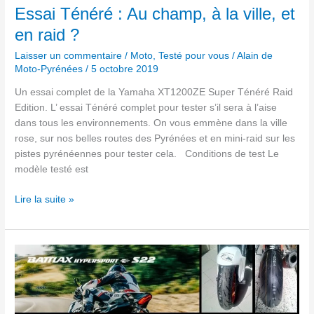
ville,
Essai Ténéré : Au champ, à la ville, et
et
en raid ?
en
raid
Laisser un commentaire
/
Moto
,
Testé pour vous
/
Alain de
Moto-Pyrénées
/
5 octobre 2019
?
Un essai complet de la Yamaha XT1200ZE Super Ténéré Raid
Edition. L’ essai Ténéré complet pour tester s’il sera à l’aise
dans tous les environnements. On vous emmène dans la ville
rose, sur nos belles routes des Pyrénées et en mini-raid sur les
pistes pyrénéennes pour tester cela. Conditions de test Le
modèle testé est
Lire la suite »
Bridgestone
S22 essai
route
:
juste