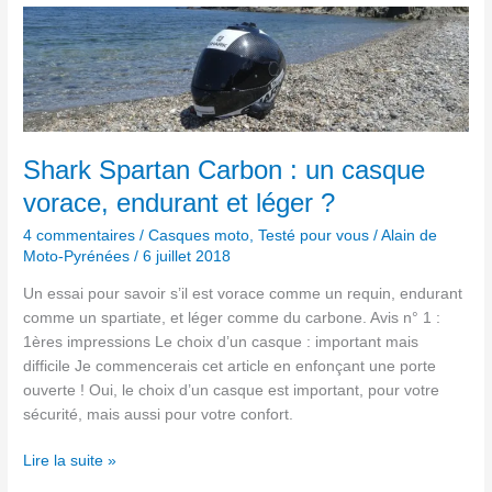
Shark
Spartan
Carbon
:
un
casque
vorace,
Shark Spartan Carbon : un casque
endurant
vorace, endurant et léger ?
et
léger ?
4 commentaires
/
Casques moto
,
Testé pour vous
/
Alain de
Moto-Pyrénées
/
6 juillet 2018
Un essai pour savoir s’il est vorace comme un requin, endurant
comme un spartiate, et léger comme du carbone. Avis n° 1 :
1ères impressions Le choix d’un casque : important mais
difficile Je commencerais cet article en enfonçant une porte
ouverte ! Oui, le choix d’un casque est important, pour votre
sécurité, mais aussi pour votre confort.
Lire la suite »