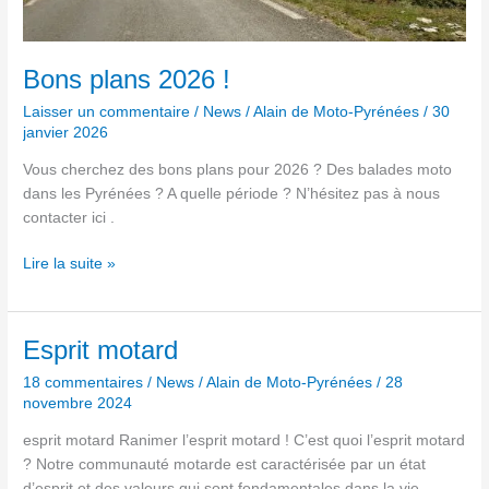
Bons plans 2026 !
Laisser un commentaire
/
News
/
Alain de Moto-Pyrénées
/
30
janvier 2026
Vous cherchez des bons plans pour 2026 ? Des balades moto
dans les Pyrénées ? A quelle période ? N’hésitez pas à nous
contacter ici .
Lire la suite »
Esprit
Esprit motard
motard
18 commentaires
/
News
/
Alain de Moto-Pyrénées
/
28
novembre 2024
esprit motard Ranimer l’esprit motard ! C’est quoi l’esprit motard
? Notre communauté motarde est caractérisée par un état
d’esprit et des valeurs qui sont fondamentales dans la vie