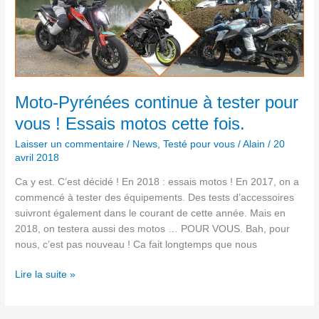
Moto-
Pyrénées
continue
à
tester
pour
vous
Moto-Pyrénées continue à tester pour
!
vous ! Essais motos cette fois.
Essais
motos
Laisser un commentaire
/
News
,
Testé pour vous
/
Alain
/
20
avril 2018
cette
fois.
Ca y est. C’est décidé ! En 2018 : essais motos ! En 2017, on a
commencé à tester des équipements. Des tests d’accessoires
suivront également dans le courant de cette année. Mais en
2018, on testera aussi des motos … POUR VOUS. Bah, pour
nous, c’est pas nouveau ! Ca fait longtemps que nous
Lire la suite »