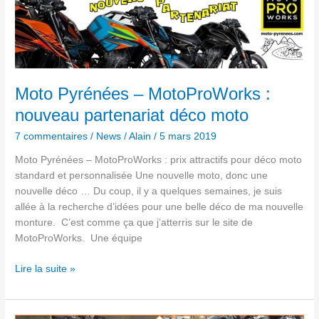
Pyrénées
–
MotoProWorks
:
nouveau
partenariat
Moto Pyrénées – MotoProWorks :
déco
nouveau partenariat déco moto
moto
7 commentaires
/
News
/
Alain
/
5 mars 2019
Moto Pyrénées – MotoProWorks : prix attractifs pour déco moto
standard et personnalisée Une nouvelle moto, donc une
nouvelle déco … Du coup, il y a quelques semaines, je suis
allée à la recherche d’idées pour une belle déco de ma nouvelle
monture. C’est comme ça que j’atterris sur le site de
MotoProWorks. Une équipe
Lire la suite »