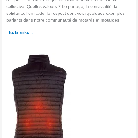
collective. Quelles valeurs ? Le partage, la convivialité, la
solidarité, l’entraide, le respect dont voici quelques exemples
parlants dans notre communauté de motards et motardes :
Lire la suite »
Veste
moto
chaude
Therm-
IC
:
avis
2