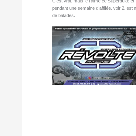
C’est vrai, mais je l’aime ce Superduke et 
pendant une semaine d’affilée, voir 2, est 
de balades.