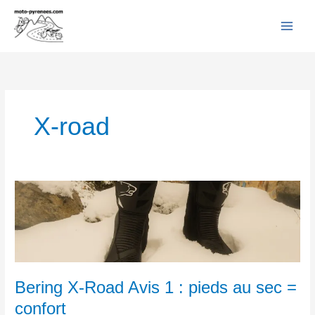
Facebook
YouTube
Instagram
Flickr
Aller
au
contenu
X-road
Bering
X-
Road
Avis
1
:
pieds
Bering X-Road Avis 1 : pieds au sec =
au
confort
sec