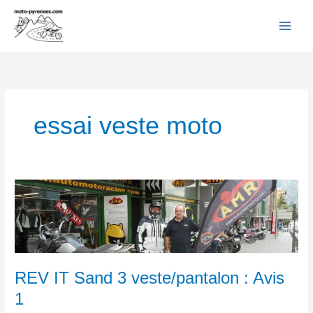
Facebook
YouTube
Instagram
Flickr
Aller
au
contenu
essai veste moto
REV
IT
Sand
3
veste/pantalon
:
REV IT Sand 3 veste/pantalon : Avis
Avis
1
1