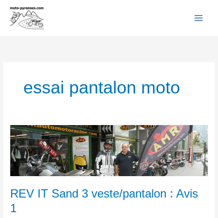
Facebook
YouTube
Instagram
Flickr
Aller
au
contenu
essai pantalon moto
REV
IT
Sand
3
veste/pantalon
:
REV IT Sand 3 veste/pantalon : Avis
Avis
1
1