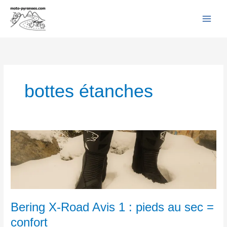
Facebook
YouTube
Instagram
Flickr
Aller
au
contenu
bottes étanches
Bering
X-
Road
Avis
1
:
pieds
Bering X-Road Avis 1 : pieds au sec =
au
confort
sec