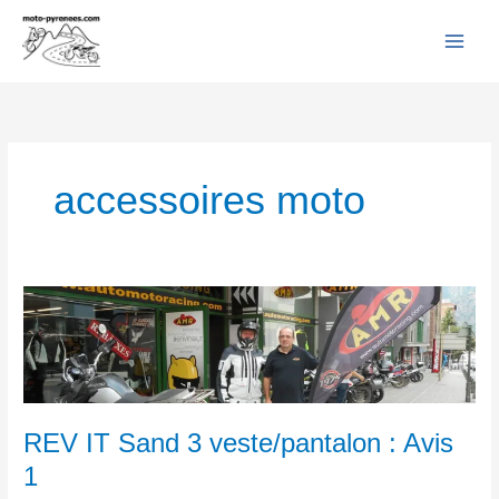
Facebook
YouTube
Instagram
Flickr
Aller
au
contenu
accessoires moto
REV
IT
Sand
3
veste/pantalon
:
REV IT Sand 3 veste/pantalon : Avis
Avis
1
1