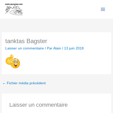
Facebook
YouTube
Instagram
Flickr
Aller
au
contenu
tanktas Bagster
Laisser un commentaire
/ Par
Alain
/
13 juin 2018
←
Fichier média précédent
Laisser un commentaire