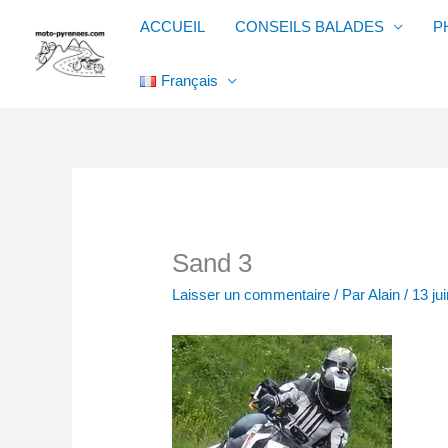
Aller
ACCUEIL
CONSEILS BALADES
P
au
contenu
Français
Sand 3
Laisser un commentaire
/ Par
Alain
/
13 ju