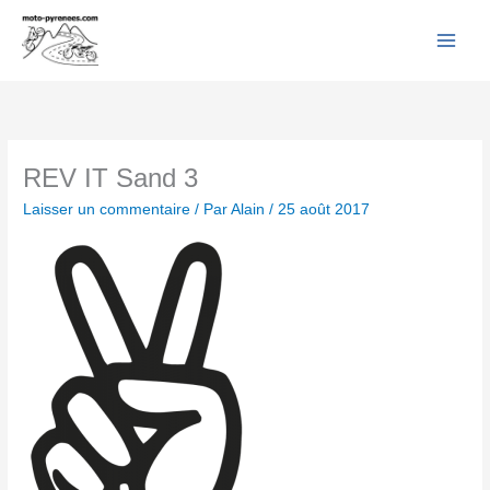
Facebook
YouTube
Instagram
Flickr
Aller
au
contenu
REV IT Sand 3
Laisser un commentaire
/ Par
Alain
/
25 août 2017