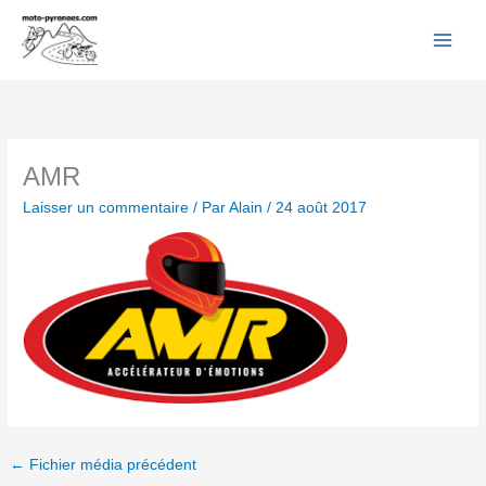
Facebook
YouTube
Instagram
Flickr
Aller
au
contenu
AMR
Laisser un commentaire
/ Par
Alain
/
24 août 2017
←
Fichier média précédent