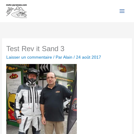
Facebook
YouTube
Instagram
Flickr
Aller
au
contenu
Test Rev it Sand 3
Laisser un commentaire
/ Par
Alain
/
24 août 2017