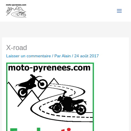
Facebook
YouTube
Instagram
Flickr
Aller
au
contenu
X-road
Laisser un commentaire
/ Par
Alain
/
24 août 2017