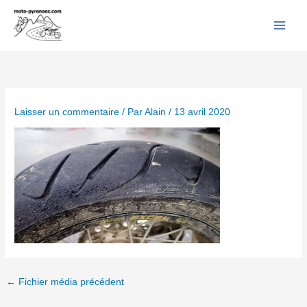
Facebook
YouTube
Instagram
Flickr
Aller
au
contenu
Laisser un commentaire
/ Par
Alain
/
13 avril 2020
←
Fichier média précédent