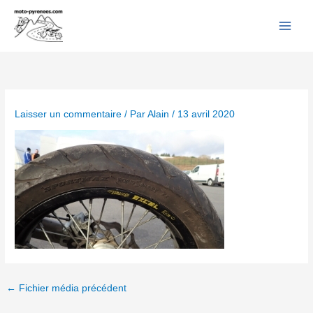
Facebook
YouTube
Instagram
Flickr
Aller
au
contenu
Laisser un commentaire
/ Par
Alain
/
13 avril 2020
←
Fichier média précédent