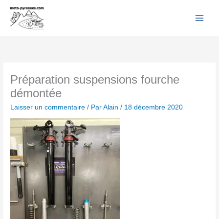
Facebook
YouTube
Instagram
Flickr
Aller
au
contenu
Préparation suspensions fourche
démontée
Laisser un commentaire
/ Par
Alain
/
18 décembre 2020