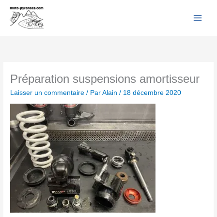
Facebook
YouTube
Instagram
Flickr
Aller
au
contenu
Préparation suspensions amortisseur
Laisser un commentaire
/ Par
Alain
/
18 décembre 2020