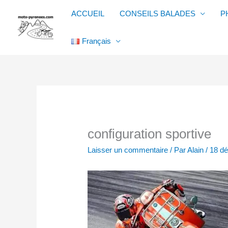
Aller
ACCUEIL
CONSEILS BALADES
P
au
contenu
Français
configuration sportive
Laisser un commentaire
/ Par
Alain
/
18 d