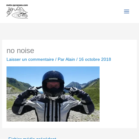
Facebook
YouTube
Instagram
Flickr
Aller
au
contenu
no noise
Laisser un commentaire
/ Par
Alain
/
16 octobre 2018