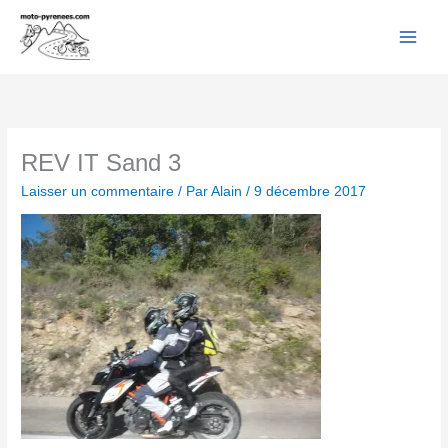
Facebook
YouTube
Instagram
Flickr
Aller
au
contenu
REV IT Sand 3
Laisser un commentaire
/ Par
Alain
/
9 décembre 2017