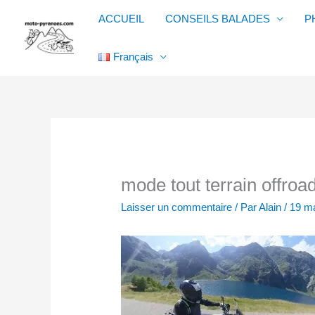
Aller
ACCUEIL
CONSEILS BALADES
P
au
contenu
Français
mode tout terrain offroa
Laisser un commentaire
/ Par
Alain
/
19 m