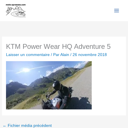
Facebook
YouTube
Instagram
Flickr
Aller
au
contenu
KTM Power Wear HQ Adventure 5
Laisser un commentaire
/ Par
Alain
/
26 novembre 2018
←
Fichier média précédent