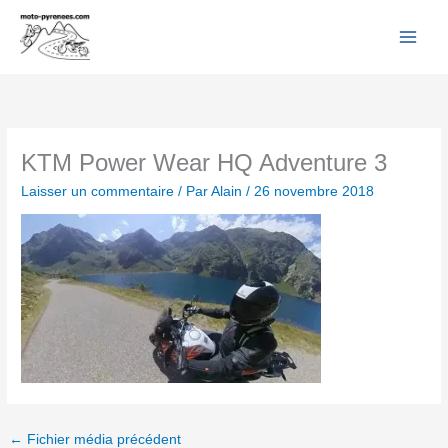
Facebook
YouTube
Instagram
Flickr
Aller
au
contenu
KTM Power Wear HQ Adventure 3
Laisser un commentaire
/ Par
Alain
/
26 novembre 2018
←
Fichier média précédent