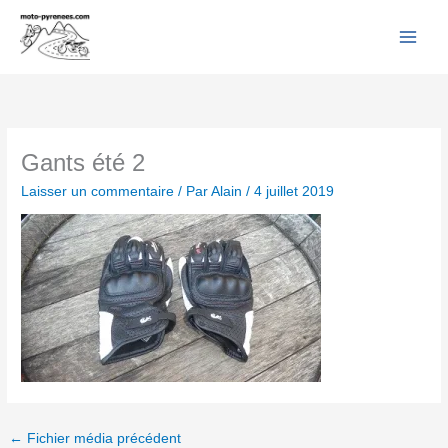
Facebook
YouTube
Instagram
Flickr
Aller
au
contenu
Gants été 2
Laisser un commentaire
/ Par
Alain
/
4 juillet 2019
←
Fichier média précédent