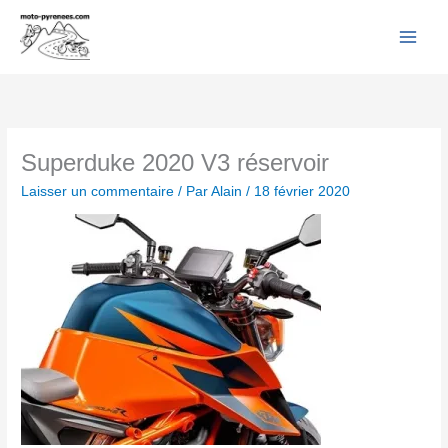
Facebook
YouTube
Instagram
Flickr
Aller
au
contenu
Superduke 2020 V3 réservoir
Laisser un commentaire
/ Par
Alain
/
18 février 2020