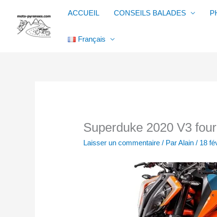
Aller
ACCUEIL
CONSEILS BALADES
P
au
contenu
Français
Superduke 2020 V3 four
Laisser un commentaire
/ Par
Alain
/
18 fé