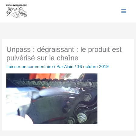
Facebook
YouTube
Instagram
Flickr
Aller
au
contenu
Unpass : dégraissant : le produit est
pulvérisé sur la chaîne
Laisser un commentaire
/ Par
Alain
/
16 octobre 2019