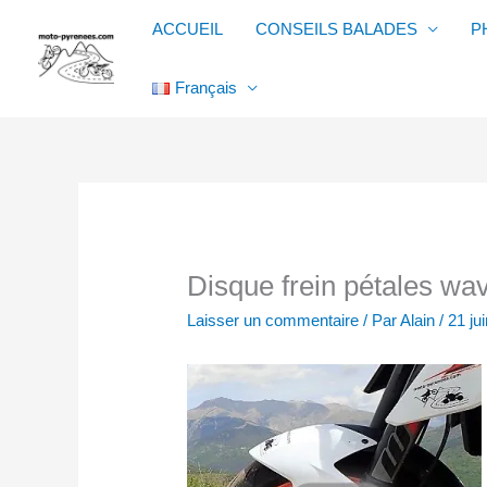
Aller
ACCUEIL
CONSEILS BALADES
P
au
contenu
Français
Disque frein pétales wa
Laisser un commentaire
/ Par
Alain
/
21 ju