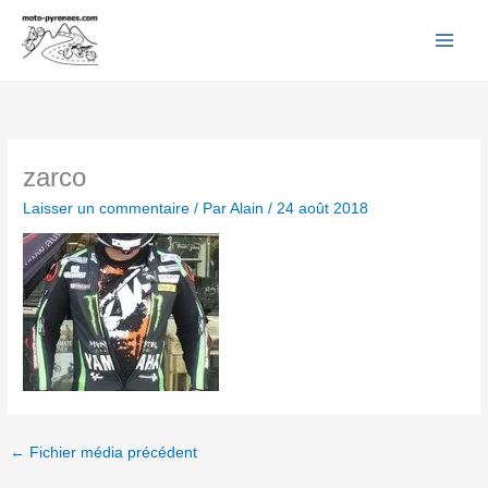
Facebook
YouTube
Instagram
Flickr
Aller
au
contenu
zarco
Laisser un commentaire
/ Par
Alain
/
24 août 2018
←
Fichier média précédent