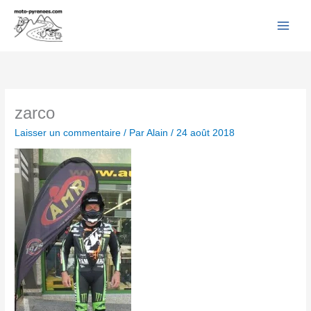
Facebook
YouTube
Instagram
Flickr
Aller
au
contenu
zarco
Laisser un commentaire
/ Par
Alain
/
24 août 2018