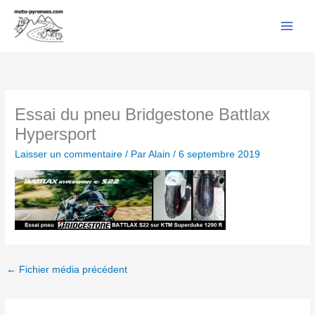
Facebook
YouTube
Instagram
Flickr
Aller
au
contenu
Essai du pneu Bridgestone Battlax
Hypersport
Laisser un commentaire
/ Par
Alain
/
6 septembre 2019
←
Fichier média précédent