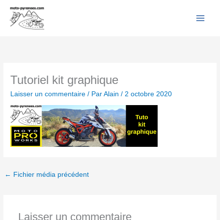
Facebook
YouTube
Instagram
Flickr
Aller
au
contenu
Tutoriel kit graphique
Laisser un commentaire
/ Par
Alain
/
2 octobre 2020
←
Fichier média précédent
Laisser un commentaire