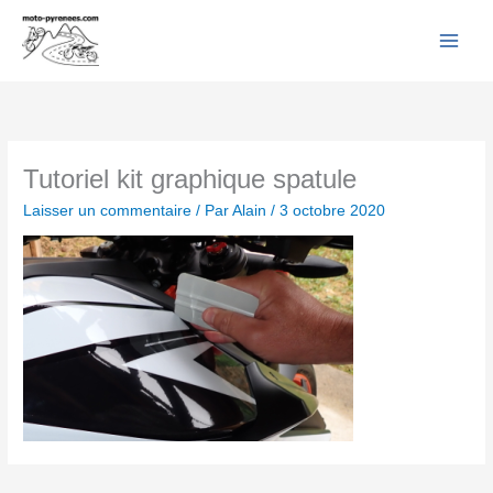
Facebook
YouTube
Instagram
Flickr
Aller
au
contenu
Tutoriel kit graphique spatule
Laisser un commentaire
/ Par
Alain
/
3 octobre 2020