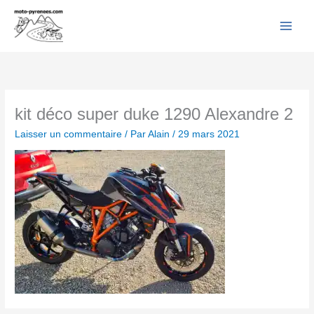
Facebook
YouTube
Instagram
Flickr
Aller
au
contenu
kit déco super duke 1290 Alexandre 2
Laisser un commentaire
/ Par
Alain
/
29 mars 2021