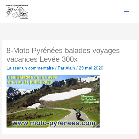
Facebook
YouTube
Instagram
Flickr
Aller
au
contenu
8-Moto Pyrénées balades voyages
vacances Levée 300x
Laisser un commentaire
/ Par
Alain
/
29 mai 2020