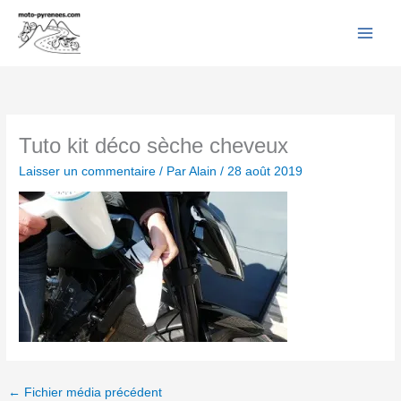
Facebook
YouTube
Instagram
Flickr
Aller
au
contenu
Tuto kit déco sèche cheveux
Laisser un commentaire
/ Par
Alain
/
28 août 2019
←
Fichier média précédent