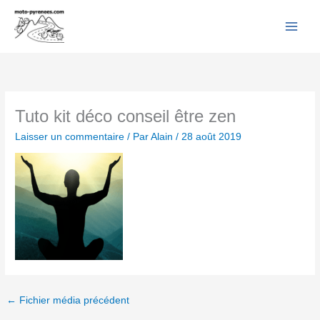
Facebook
YouTube
Instagram
Flickr
Aller
au
contenu
Tuto kit déco conseil être zen
Laisser un commentaire
/ Par
Alain
/
28 août 2019
←
Fichier média précédent