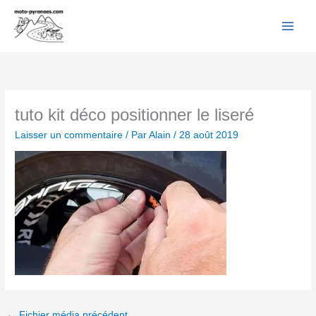
Facebook
YouTube
Instagram
Flickr
Aller
au
contenu
tuto kit déco positionner le liseré
Laisser un commentaire
/ Par
Alain
/
28 août 2019
←
Fichier média précédent