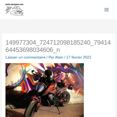
Facebook
YouTube
Instagram
Flickr
Aller
au
contenu
149977304_724712098185240_79414
64453698034606_n
Laisser un commentaire
/ Par
Alain
/
17 février 2021