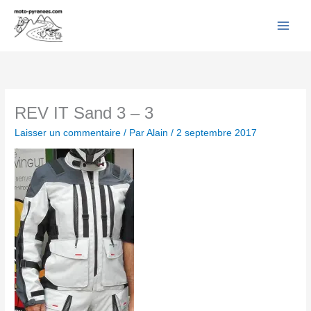
Facebook
YouTube
Instagram
Flickr
Aller
au
contenu
REV IT Sand 3 – 3
Laisser un commentaire
/ Par
Alain
/
2 septembre 2017