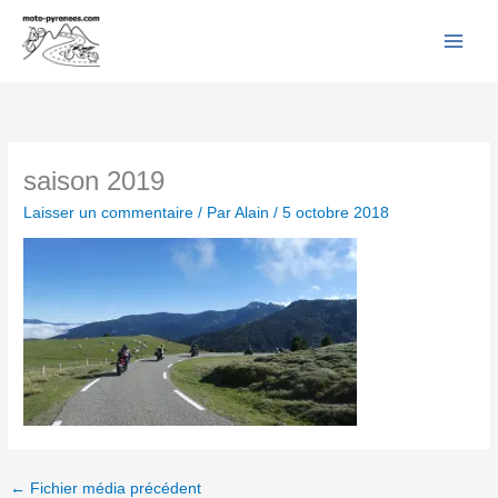
Facebook
YouTube
Instagram
Flickr
Aller
au
contenu
saison 2019
Laisser un commentaire
/ Par
Alain
/
5 octobre 2018
←
Fichier média précédent