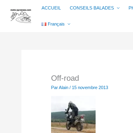
Aller
ACCUEIL
CONSEILS BALADES
P
au
contenu
Français
Off-road
Par
Alain
/
15 novembre 2013